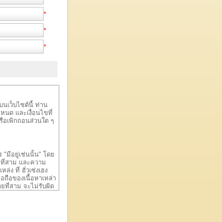
*
*
*
ีบนเว็บไซต์นี้ ท่าน
หนด และเงื่อนไขที่
งหรือเพิกถอนส่วนใด ๆ
 "มีอยู่เช่นนั้น" โดย
คลที่สาม และความ
่ง ที่ ฮั่วเซ่งเฮง
่อถือของเนื้อหาเหล่า
ายที่สาม จะไม่รับผิด
เสียหายที่เป็นผลและ
ือการต้องหยุด
 ไม่ว่าจะโดยพื้นฐาน
้น จะอยู่ในความควบ