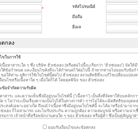
รหัสไปรษณีย์
*
มือถือ
อีเมล
้อตกลง
นไขในการใช้
เนื้อหาสาระใด ๆ ซึ่ง บริษัท ฮั่วเซ่งเฮง (หรือต่อไปนี้จะเรียกว่า “ฮั่วเซ่งเฮง”) จัดให้ม
ใต้ข้อกำหนด และเงื่อนไขดังที่จะได้กำหนดไว้ต่อไปนี้ ถ้าหากท่านไม่ยอมรับข้อกำ
้ ขอให้ท่าน ยุติการใช้เว็บไซต์นี้ต่อไป ฮั่วเซ่งเฮง สงวนสิทธิที่จะแก้ไขเปลี่ยนแปล
นไขหรือเนื้อหาใด ๆ เมื่อใดก็ได้ โดยดุลพินิจ ของ ฮั่วเซ่งเฮง
ะข้อจำกัดความรับผิด
หาสาระ และความเห็นซึ่งมีอยู่บนเว็บไซต์นี้ ("เนื้อหา") เป็นสิ่งที่จัดหาให้บนหลักการ
ใด ๆ ไม่ว่าจะเป็นเรื่องความเป็นไปได้ในทางการค้า การไม่ได้ละเมิดสิทธิของบุค
ประสงค์เฉพาะอย่างใด ถึงแม้ว่าเนื้อหาซึ่งมีอยู่บนเว็บไซต์นี้ จะได้มาหรือนำมาจากแหล
ฮั่วเซ่งเฮง ก็ไม่สามารถ และไม่รับประกัน ความถูกต้อง ความสมบูรณ์ หรือความน่าเชื
อกรรมการ เจ้าหน้าที่หรือพนักงานคนใด ๆ ของ ฮั่วเซ่งเฮง หรือผู้ค้า ซึ่งเป็นคู่สัญญาฝ่
อบใด ๆ สำหรับความสูญเสีย หรือความเสียหายใด ๆ (รวมถึงแต่ไม่จำกัดเพียงความ
่อง การสูญเสียผลกำไร หรือความเสียหายใด ๆ อันเกิดจากการสูญหายของข้อมูลหร
ยอมรับเงื่อนไขและข้อตกลง
 ซึ่งเกิดจากการใช้หรือการที่ไม่สามารถ ใช้เว็บไซต์ หรือเนื้อหาที่มีในเว็บไซต์ได้
ญญา ละเมิด หรือหลักกฎหมายอื่นใด และไม่ว่าสถานการณ์ ที่ก่อให้เกิดเหตุนั้นขึ